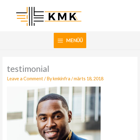
Skip
to
content
MENÜÜ
testimonial
Leave a Comment
/ By
kmkinfra
/
märts 18, 2018