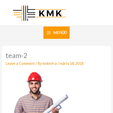
Skip
to
content
MENÜÜ
team-2
Leave a Comment
/ By
kmkinfra
/
märts 18, 2018