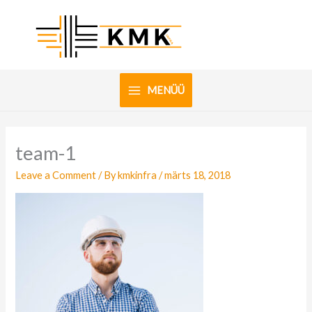
Skip
to
content
MENÜÜ
team-1
Leave a Comment
/ By
kmkinfra
/
märts 18, 2018