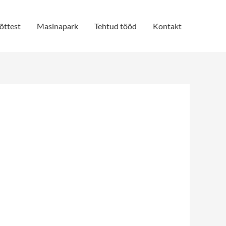
õttest
Masinapark
Tehtud tööd
Kontakt