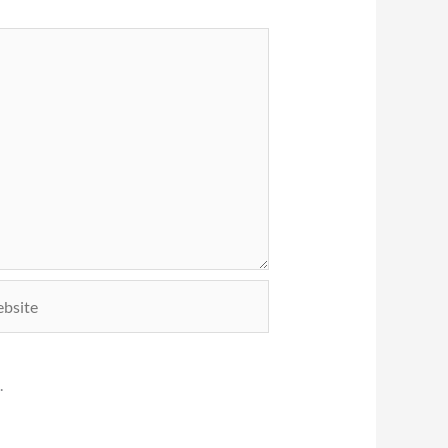
ite
.