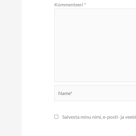
Kommenteeri
*
Name*
Salvesta minu nimi, e-posti- ja vee