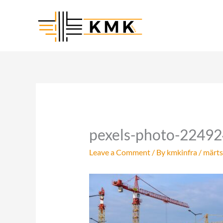
Skip
to
content
pexels-photo-22492
Leave a Comment
/ By
kmkinfra
/
märts