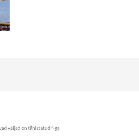
ad väljad on tähistatud
*
-ga