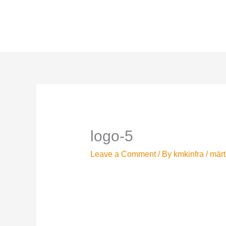
Skip
to
content
logo-5
Leave a Comment
/ By
kmkinfra
/
märts