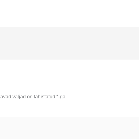
ad väljad on tähistatud
*
-ga