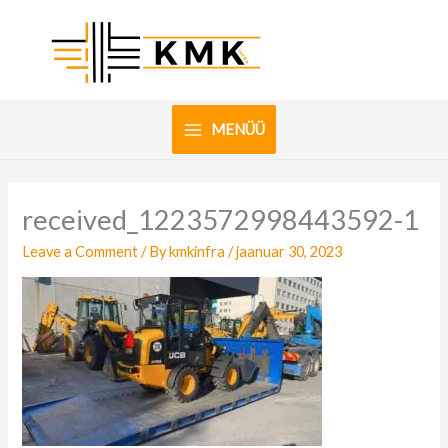
Skip
to
content
MENÜÜ
received_1223572998443592-1
Leave a Comment
/ By
kmkinfra
/
jaanuar 30, 2023