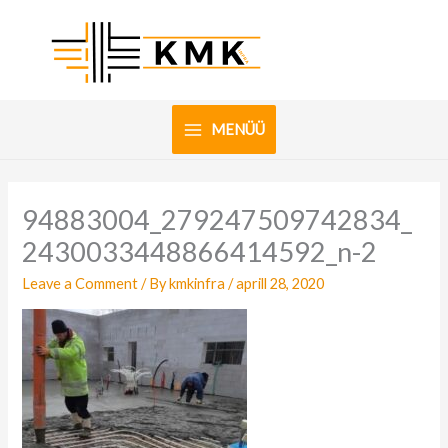
Skip
to
content
MENÜÜ
94883004_279247509742834_
2430033448866414592_n-2
Leave a Comment
/ By
kmkinfra
/
aprill 28, 2020