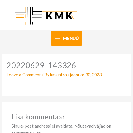
Skip
to
content
MENÜÜ
20220629_143326
Leave a Comment
/ By
kmkinfra
/
jaanuar 30, 2023
Lisa kommentaar
Sinu e-postiaadressi ei avaldata.
Nõutavad väljad on