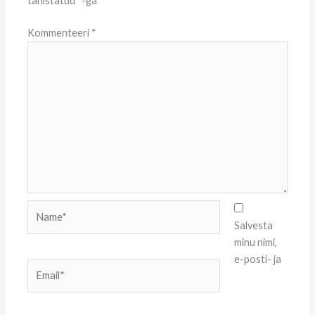
tähistatud
*
-ga
Kommenteeri
*
Name*
Salvesta
minu nimi,
e-posti- ja
Email*