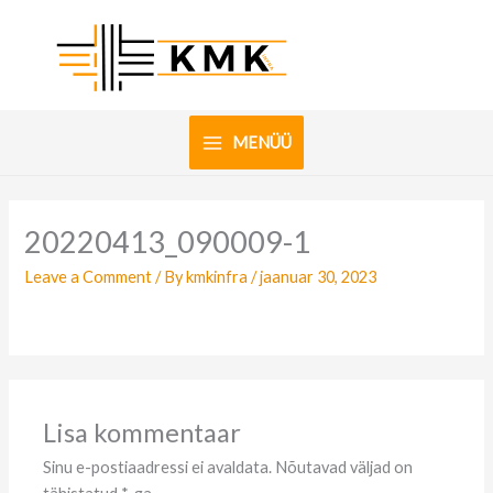
Skip
to
content
MENÜÜ
20220413_090009-1
Leave a Comment
/ By
kmkinfra
/
jaanuar 30, 2023
Lisa kommentaar
Sinu e-postiaadressi ei avaldata.
Nõutavad väljad on