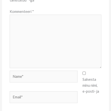
tähistatud
*
-ga
Kommenteeri
*
Name*
Salvesta
minu nimi,
e-posti- ja
Email*