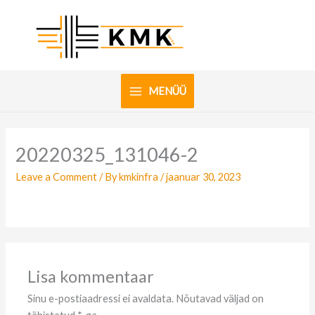
Skip
to
content
MENÜÜ
20220325_131046-2
Leave a Comment
/ By
kmkinfra
/
jaanuar 30, 2023
Lisa kommentaar
Sinu e-postiaadressi ei avaldata.
Nõutavad väljad on