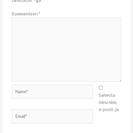
tähistatud
*
-ga
Kommenteeri
*
Name*
Salvesta
minu nimi,
e-posti- ja
Email*