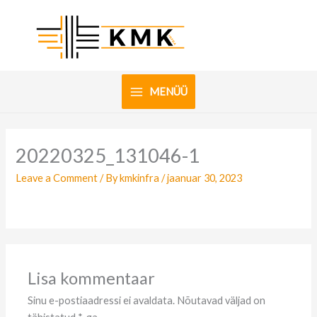
Skip
to
content
MENÜÜ
20220325_131046-1
Leave a Comment
/ By
kmkinfra
/
jaanuar 30, 2023
Lisa kommentaar
Sinu e-postiaadressi ei avaldata.
Nõutavad väljad on