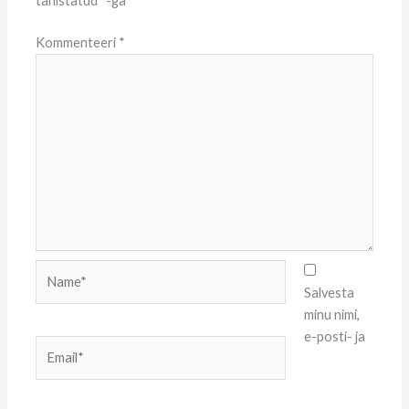
tähistatud
*
-ga
Kommenteeri
*
Name*
Salvesta
minu nimi,
e-posti- ja
Email*