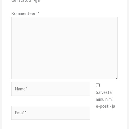
tähistatud
*
-ga
Kommenteeri
*
Name*
Salvesta
minu nimi,
e-posti- ja
Email*