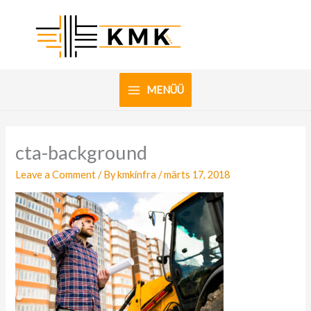
Skip
to
content
MENÜÜ
cta-background
Leave a Comment
/ By
kmkinfra
/
märts 17, 2018