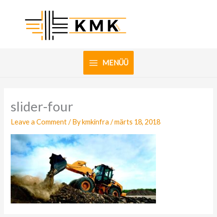
Skip
to
content
MENÜÜ
slider-four
Leave a Comment
/ By
kmkinfra
/
märts 18, 2018