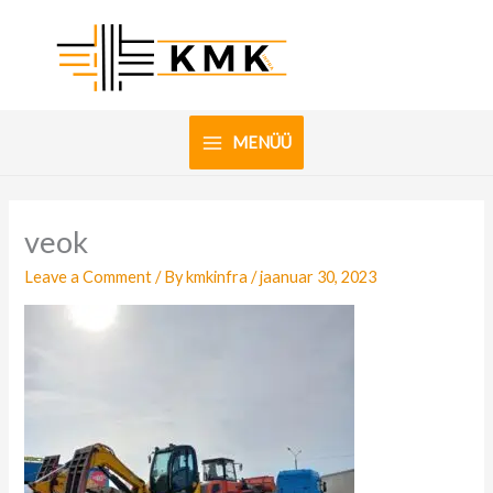
Skip
to
content
MENÜÜ
veok
Leave a Comment
/ By
kmkinfra
/
jaanuar 30, 2023