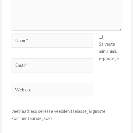
Name*
Salvesta
minu nimi,
e-posti- ja
Email*
Website
veebiaadress sellesse veebilehitsejasse järgmiste
kommentaaride jaoks.