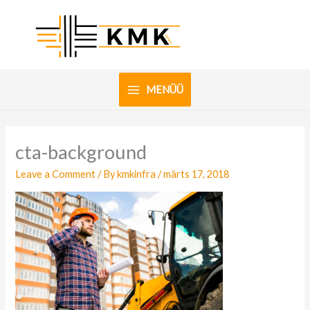
Skip
to
content
MENÜÜ
cta-background
Leave a Comment
/ By
kmkinfra
/
märts 17, 2018