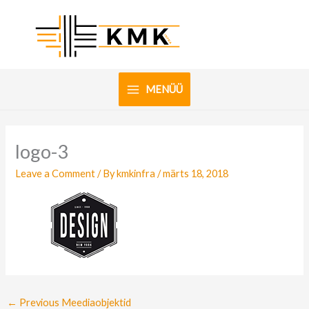
Skip
to
content
MENÜÜ
logo-3
Leave a Comment
/ By
kmkinfra
/
märts 18, 2018
←
Previous Meediaobjektid